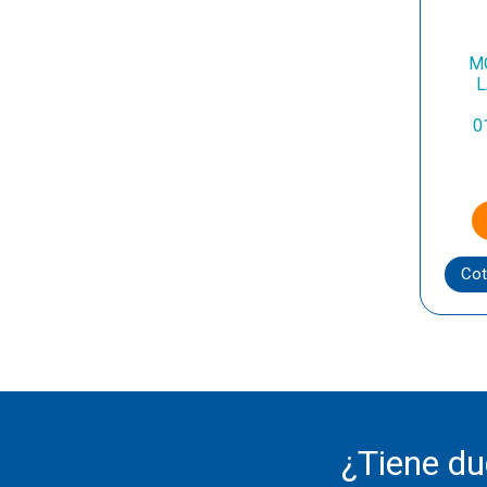
M
L
0
Cot
¿Tiene d