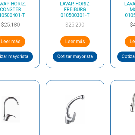
VAP. HORIZ.
LAVAP. HORIZ.
LAVA
CONSTER
FREIBURG
M
10500401-T
010500301-T
010
$
25.180
$
25.290
$
Leer más
Leer más
Le
izar mayorista
Cotizar mayorista
Cotiza