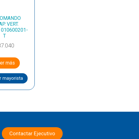
OMANDO
P. VERT.
 010600201-
T
37.040
er más
r mayorista
Contactar Ejecutivo