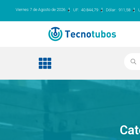
|
|
|
Viernes 7 de Agosto de 2026
UF:
40.844,79
Dólar:
911,58
Cat