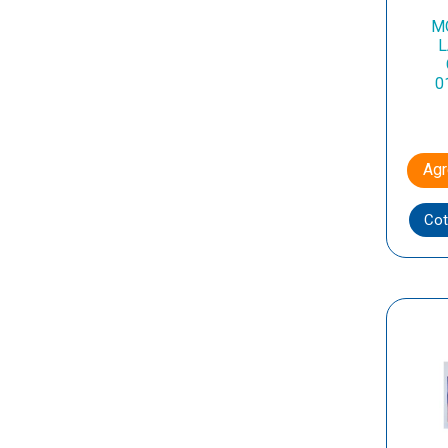
M
L
0
Agr
Cot