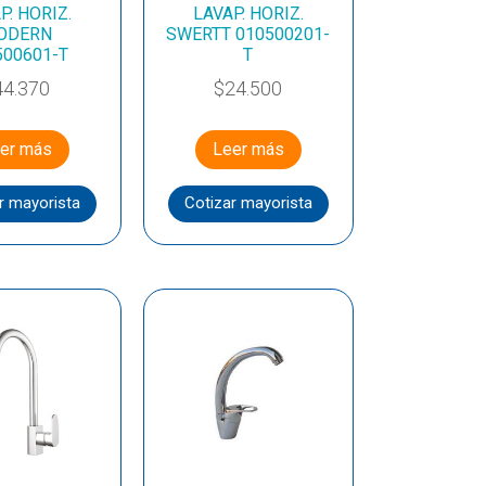
P. HORIZ.
LAVAP. HORIZ.
ODERN
SWERTT 010500201-
500601-T
T
44.370
$
24.500
er más
Leer más
r mayorista
Cotizar mayorista