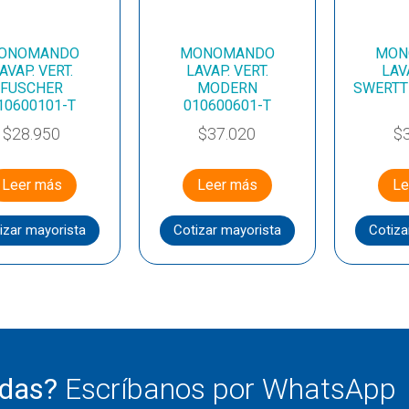
ONOMANDO
MONOMANDO
MON
AVAP. VERT.
LAVAP. VERT.
LAVA
FUSCHER
MODERN
SWERTT
10600101-T
010600601-T
$
28.950
$
37.020
$
Leer más
Leer más
Le
izar mayorista
Cotizar mayorista
Cotiza
udas?
Escríbanos por WhatsApp