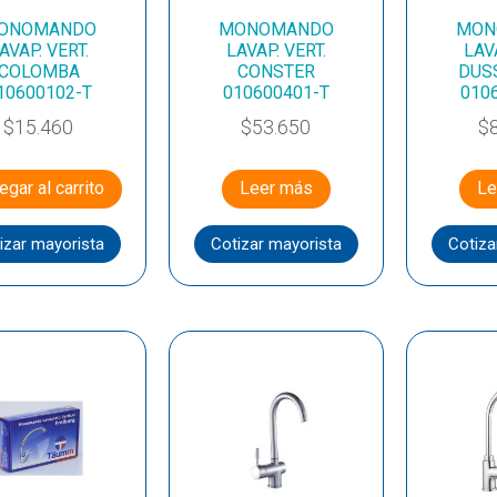
ONOMANDO
MONOMANDO
MON
AVAP. VERT.
LAVAP. VERT.
LAVA
COLOMBA
CONSTER
DUS
10600102-T
010600401-T
010
$
15.460
$
53.650
$
egar al carrito
Leer más
Le
izar mayorista
Cotizar mayorista
Cotiza