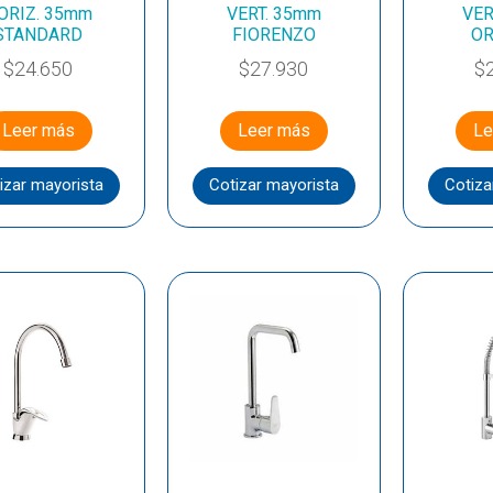
ORIZ. 35mm
VERT. 35mm
VER
STANDARD
FIORENZO
O
$
24.650
$
27.930
$
Leer más
Leer más
Le
izar mayorista
Cotizar mayorista
Cotiza