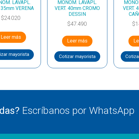
OM. LAVAPL.
MONOM. LAVAPL.
MONOM
. 35mm VERENA
VERT. 40mm CROMO
VERT. 
DESSIN
CAÑ
$
24.020
$
47.490
$
1
Leer más
Leer más
Le
izar mayorista
Cotizar mayorista
Cotiza
udas?
Escríbanos por WhatsApp