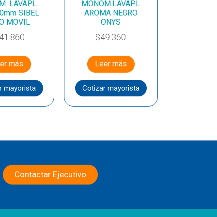
. LAVAPL.
MONOM.LAVAPL
40mm SIBEL
AROMA NEGRO
O MOVIL
ONYS
41.860
$
49.360
er más
Leer más
r mayorista
Cotizar mayorista
Contactar Ejecutivo