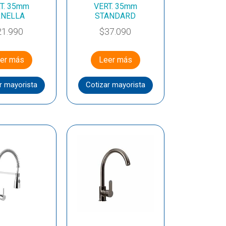
T. 35mm
VERT. 35mm
RNELLA
STANDARD
21.990
$
37.090
er más
Leer más
r mayorista
Cotizar mayorista