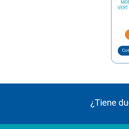
MON
VERT
Cot
¿Tiene d