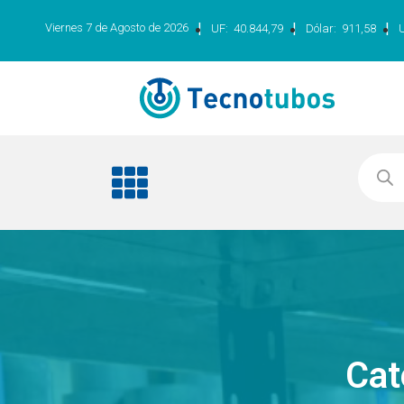
|
|
|
Viernes 7 de Agosto de 2026
UF:
40.844,79
Dólar:
911,58
Cat