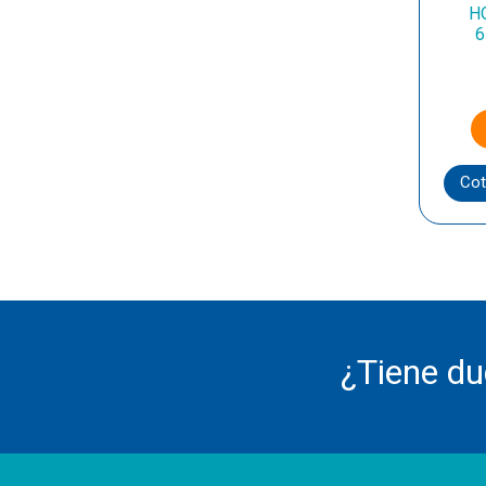
H
6
Cot
¿Tiene d