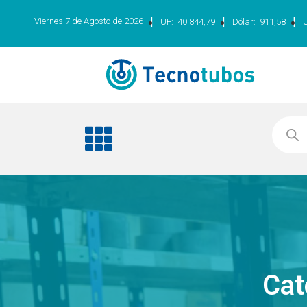
|
|
|
Viernes 7 de Agosto de 2026
UF:
40.844,79
Dólar:
911,58
Cat