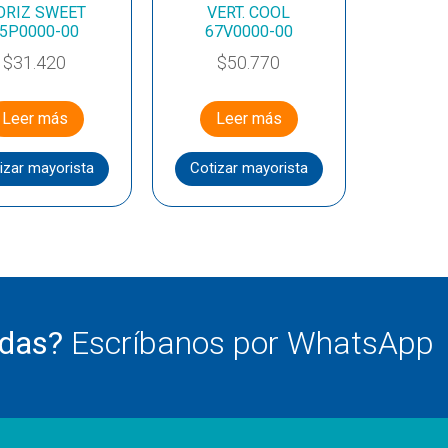
ORIZ SWEET
VERT. COOL
5P0000-00
67V0000-00
$
31.420
$
50.770
Leer más
Leer más
izar mayorista
Cotizar mayorista
udas?
Escríbanos por WhatsApp