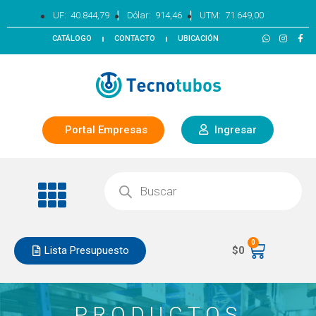
|
|
UF:
40.844,79
Dólar:
914,46
UTM:
71.649,00
CATÁLOGO
CONTACTO
UBICACIÓN
Portal Empresas
Ingresar
0
Lista Presupuesto
$
0
PRODUCTOS