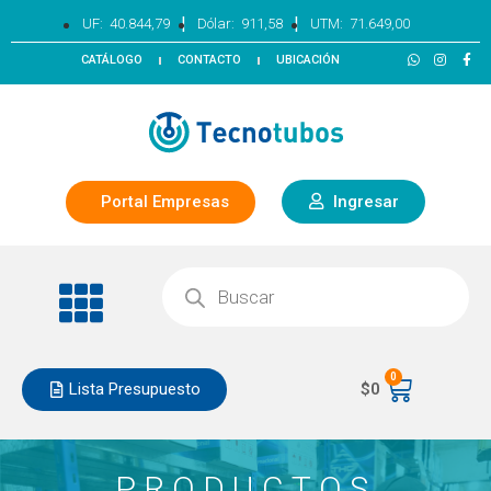
|
|
UF:
40.844,79
Dólar:
911,58
UTM:
71.649,00
CATÁLOGO
CONTACTO
UBICACIÓN
Portal Empresas
Ingresar
0
Lista Presupuesto
$
0
PRODUCTOS