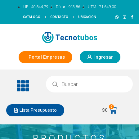
|
|
UF:
40.844,79
Dólar:
913,86
UTM:
71.649,00
CATÁLOGO
CONTACTO
UBICACIÓN
Portal Empresas
Ingresar
0
Lista Presupuesto
$
0
PRODUCTOS