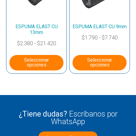
ESPUMA ELAST CU
ESPUMA ELAST CU 9mm
13mm
$
1.790
-
$
7.740
$
2.380
-
$
21.420
Seleccionar
Seleccionar
opciones
opciones
¿Tiene dudas?
Escríbanos por
WhatsApp