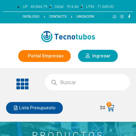
|
|
UF:
40.844,79
Dólar:
914,46
UTM:
71.649,00
CATÁLOGO
CONTACTO
UBICACIÓN
Portal Empresas
Ingresar
0
Lista Presupuesto
$
0
PRODUCTOS