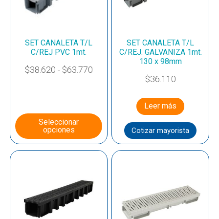
SET CANALETA T/L
SET CANALETA T/L
C/REJ PVC 1mt.
C/REJ. GALVANIZA 1mt.
130 x 98mm
$
38.620
-
$
63.770
$
36.110
Leer más
Seleccionar
opciones
Cotizar mayorista