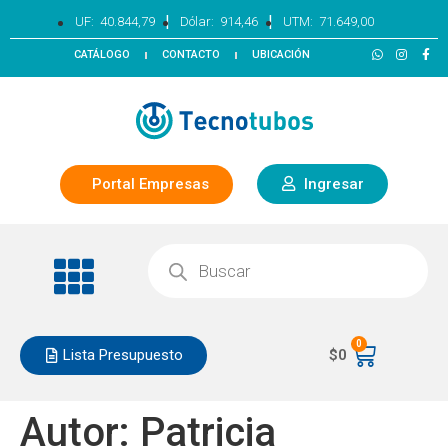
|
|
UF:
40.844,79
Dólar:
914,46
UTM:
71.649,00
CATÁLOGO
CONTACTO
UBICACIÓN
Portal Empresas
Ingresar
0
Lista Presupuesto
$
0
Autor:
Patricia